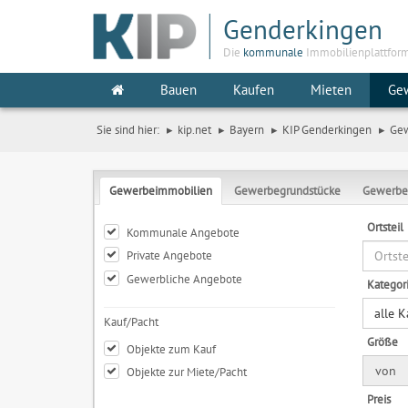
Genderkingen
Die
kommunale
Immobilienplattfor
Bauen
Kaufen
Mieten
Ge
Sie sind hier:
kip.net
Bayern
KIP Genderkingen
Ge
Gewerbeimmobilien
Gewerbegrundstücke
Gewerbe
Ortsteil
Kommunale Angebote
Private Angebote
Gewerbliche Angebote
Kategor
alle 
Kauf/Pacht
Größe
Objekte zum Kauf
von
Objekte zur Miete/Pacht
Preis