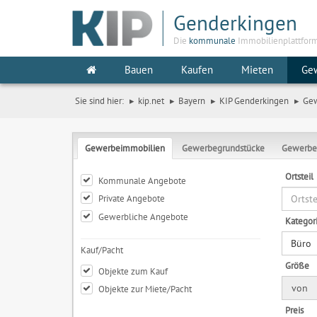
Genderkingen
Die
kommunale
Immobilienplattfor
Bauen
Kaufen
Mieten
Ge
Sie sind hier:
kip.net
Bayern
KIP Genderkingen
Ge
Gewerbeimmobilien
Gewerbegrundstücke
Gewerbe
Ortsteil
Kommunale Angebote
Private Angebote
Gewerbliche Angebote
Kategor
Büro
Kauf/Pacht
Größe
Objekte zum Kauf
von
Objekte zur Miete/Pacht
Preis