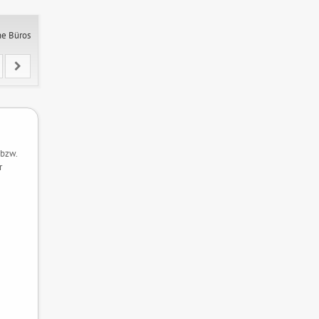
ne Büros
 bzw.
r