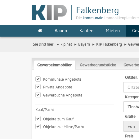
Falkenberg
Die
kommunale
Immobilienplattfor
Bauen
Kaufen
Mieten
Ge
Sie sind hier:
kip.net
Bayern
KIP Falkenberg
Gewe
Gewerbeimmobilien
Gewerbegrundstücke
Gewerbe
Ortsteil
Kommunale Angebote
Private Angebote
Gewerbliche Angebote
Kategor
Zinsh
Kauf/Pacht
Größe
Objekte zum Kauf
von
Objekte zur Miete/Pacht
Preis