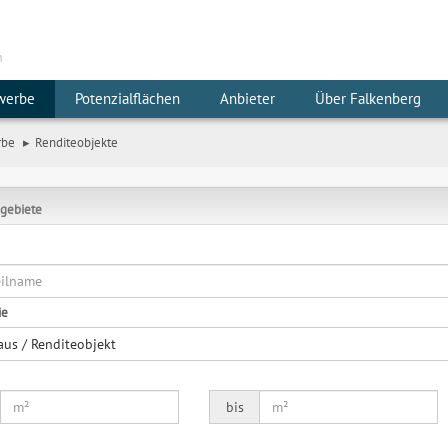
m
werbe
Potenzialflächen
Anbieter
Über Falkenberg
rbe
Renditeobjekte
gebiete
ie
aus / Renditeobjekt
bis