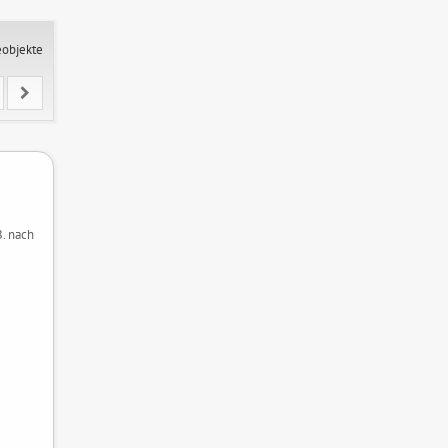
eobjekte
B. nach