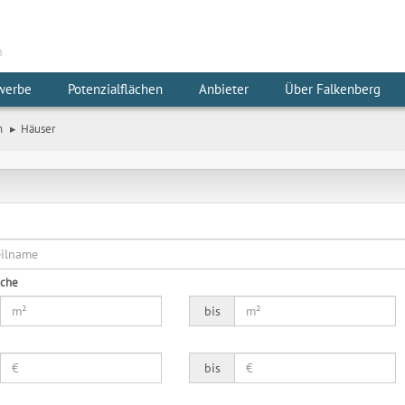
m
werbe
Potenzialflächen
Anbieter
Über Falkenberg
n
Häuser
äche
bis
bis