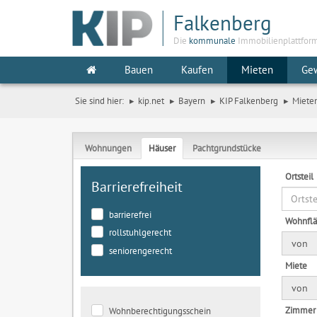
Falkenberg
Die
kommunale
Immobilienplattfor
Bauen
Kaufen
Mieten
Ge
Sie sind hier:
kip.net
Bayern
KIP Falkenberg
Miete
Wohnungen
Häuser
Pachtgrundstücke
Ortsteil
Barrierefreiheit
barrierefrei
Wohnfl
rollstuhlgerecht
von
seniorengerecht
Miete
von
Zimmer
Wohnberechtigungsschein