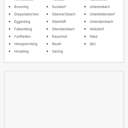
Brunning
Nussdorf
Untereisbach
Diepoltskirchen
Obereschlbach
Unterkettendorf
Eggerding
Oberhöft
Untersteinbach
Falkenberg
Obersteinbach
Volksdorf
Fünfleiten
Rauschöd
Wald
Heissprechting
Reuth
Zell
Horading
Salling