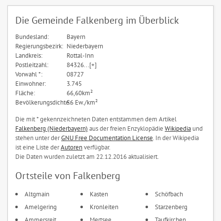
Die Gemeinde Falkenberg im Überblick
Bundesland:
Bayern
Regierungsbezirk:
Niederbayern
Landkreis:
Rottal-Inn
Postleitzahl:
84326...[+]
Vorwahl *:
08727
Einwohner:
3.745
Fläche:
66,60km²
Bevölkerungsdichte:
56 Ew./km²
Die mit * gekennzeichneten Daten entstammen dem Artikel
Falkenberg (Niederbayern)
aus der freien Enzyklopädie
Wikipedia
und
stehen unter der
GNU Free Documentation License
. In der Wikipedia
ist eine Liste der
Autoren
verfügbar.
Die Daten wurden zuletzt am 22.12.2016 aktualisiert.
Ortsteile von Falkenberg
Altgmain
Kasten
Schöfbach
Amelgering
Kronleiten
Starzenberg
Ammersreit
Mertsee
Taufkirchen