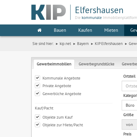
Elfershausen
Die
kommunale
Immobilienplattfor
Bauen
Kaufen
Mieten
Ge
Sie sind hier:
kip.net
Bayern
KIP Elfershausen
Gew
Gewerbeimmobilien
Gewerbegrundstücke
Gewerbe
Ortsteil
Kommunale Angebote
Private Angebote
Gewerbliche Angebote
Kategor
Büro
Kauf/Pacht
Größe
Objekte zum Kauf
von
Objekte zur Miete/Pacht
Preis