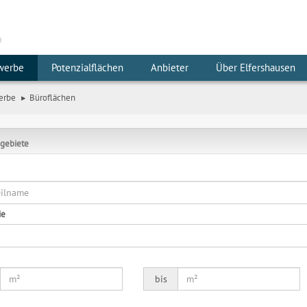
m
werbe
Potenzialflächen
Anbieter
Über Elfershausen
erbe
Büroflächen
gebiete
ie
bis