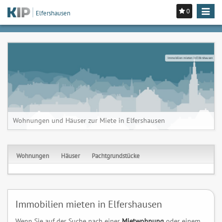
0
Toggle
Elfershausen
navigat
Immobilien mieten in Elfershausen
Wohnungen und Häuser zur Miete in Elfershausen
Wohnungen
Häuser
Pachtgrundstücke
Immobilien mieten in Elfershausen
Wenn Sie auf der Suche nach einer
Mietwohnung
oder einem