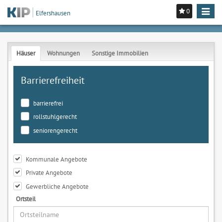
0
Toggle
Elfershausen
navigat
Häuser
Wohnungen
Sonstige Immobilien
Barrierefreiheit
barrierefrei
rollstuhlgerecht
seniorengerecht
Kommunale Angebote
Private Angebote
Gewerbliche Angebote
Ortsteil