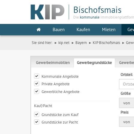
Bischofsmais
Die
kommunale
Immobilienplattfor
Bauen
Kaufen
Mieten
Ge
Sie sind hier:
kip.net
Bayern
KIP Bischofsmais
Gew
Gewerbeimmobilien
Gewerbegrundstücke
Gewerbe
Ortsteil
Kommunale Angebote
Private Angebote
Gewerbliche Angebote
Größe
von
Kauf/Pacht
Preis
Grundstücke zum Kauf
von
Grundstücke zur Pacht