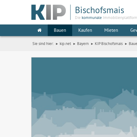
Bischofsmais
Die
kommunale
Immobilienplattfor
Bauen
Kaufen
Mieten
Ge
Sie sind hier:
kip.net
Bayern
KIP Bischofsmais
Bau