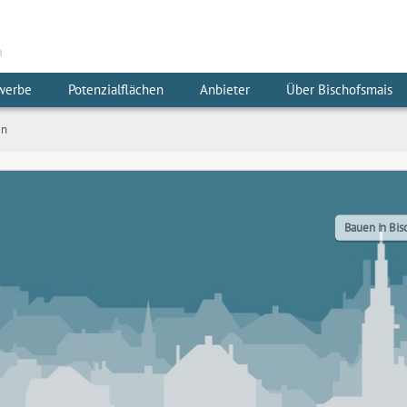
m
werbe
Potenzialflächen
Anbieter
Über Bischofsmais
en
Bauen in Bis