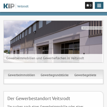
0
Toggle
Veitsrodt
navigat
Gewerbeimmobilien in Veitsrodt
Gewerbeimmobilien und Gewerbeflächen in Veitsrodt
Gewerbeimmobilien
Gewerbegrundstücke
Gewerbegebiete
Der Gewerbestandort Veitsrodt
Sie suchen nach einer Gewerbeimmobilie oder einer