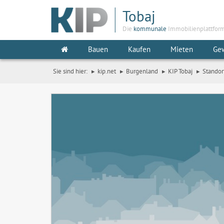
Tobaj
Die
kommunale
Immobilienplattfor
Bauen
Kaufen
Mieten
Ge
Sie sind hier:
kip.net
Burgenland
KIP Tobaj
Standor