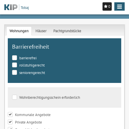
0
Toggle
Tobaj
navigat
Wohnungen
Häuser
Pachtgrundstücke
Barrierefreiheit
barrierefrei
rollstuhlgerecht
seniorengerecht
Wohnberechtigungsschein erforderlich
Kommunale Angebote
Private Angebote