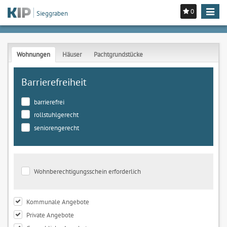
0
Toggle
Sieggraben
navigat
Wohnungen
Häuser
Pachtgrundstücke
Barrierefreiheit
barrierefrei
rollstuhlgerecht
seniorengerecht
Wohnberechtigungsschein erforderlich
Kommunale Angebote
Private Angebote