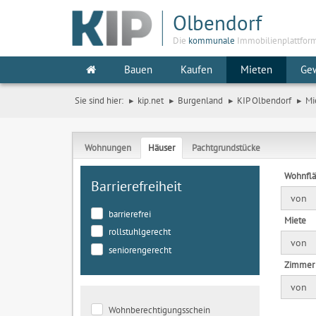
Olbendorf
Die
kommunale
Immobilienplattfor
Bauen
Kaufen
Mieten
Ge
Sie sind hier:
kip.net
Burgenland
KIP Olbendorf
Mi
Wohnungen
Häuser
Pachtgrundstücke
Wohnfl
Barrierefreiheit
von
barrierefrei
Miete
rollstuhlgerecht
von
seniorengerecht
Zimmer
von
Wohnberechtigungsschein