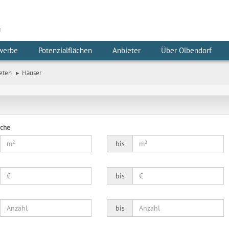
m
werbe
Potenzialflächen
Anbieter
Über Olbendorf
eten
Häuser
äche
bis
bis
bis