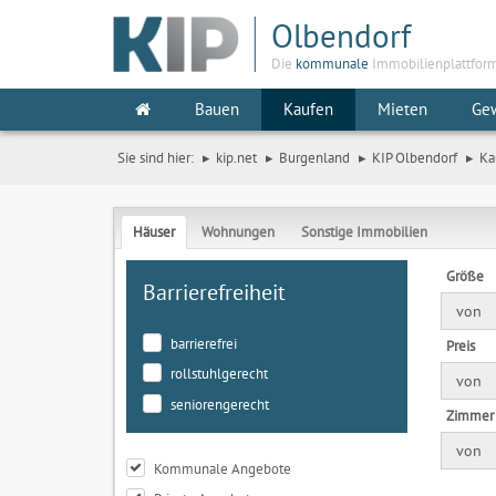
Olbendorf
Die
kommunale
Immobilienplattfor
Bauen
Kaufen
Mieten
Ge
Sie sind hier:
kip.net
Burgenland
KIP Olbendorf
Ka
Häuser
Wohnungen
Sonstige Immobilien
Größe
Barrierefreiheit
von
barrierefrei
Preis
rollstuhlgerecht
von
seniorengerecht
Zimmer
von
Kommunale Angebote