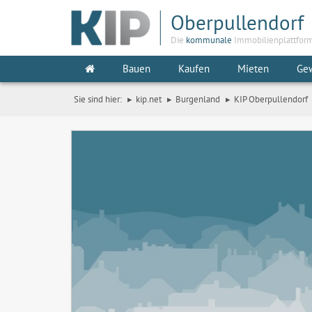
Oberpullendorf
Die
kommunale
Immobilienplattfor
Bauen
Kaufen
Mieten
Ge
Sie sind hier:
kip.net
Burgenland
KIP Oberpullendorf