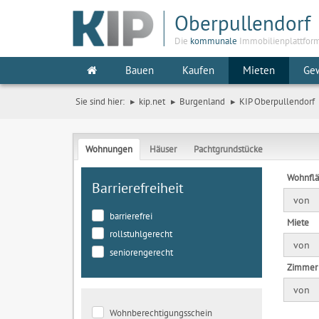
Oberpullendorf
Die
kommunale
Immobilienplattfor
Bauen
Kaufen
Mieten
Ge
Sie sind hier:
kip.net
Burgenland
KIP Oberpullendorf
Wohnungen
Häuser
Pachtgrundstücke
Wohnfl
Barrierefreiheit
von
barrierefrei
Miete
rollstuhlgerecht
von
seniorengerecht
Zimmer
von
Wohnberechtigungsschein