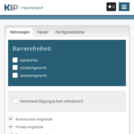
0
Toggle
Moschendorf
navigat
Wohnungen
Häuser
Pachtgrundstücke
Barrierefreiheit
barrierefrei
rollstuhlgerecht
seniorengerecht
Wohnberechtigungsschein erforderlich
Kommunale Angebote
Private Angebote