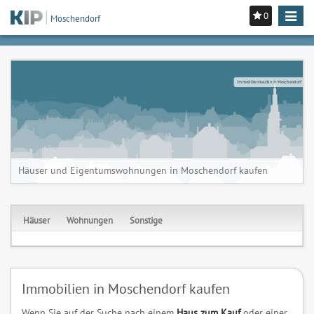
0
Toggle
Moschendorf
navigat
Immobilien kaufen in Moschendorf
Häuser und Eigentumswohnungen in Moschendorf kaufen
Häuser
Wohnungen
Sonstige
Immobilien in Moschendorf kaufen
Wenn Sie auf der Suche nach einem
Haus zum Kauf
oder einer