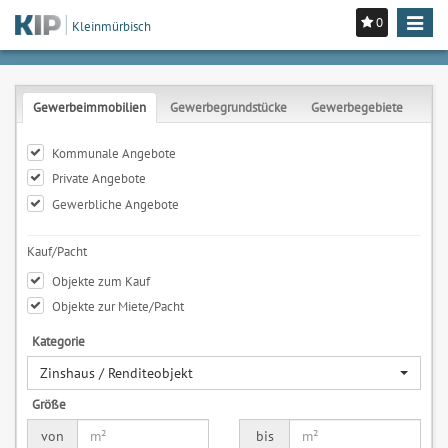
0
Toggle
Kleinmürbisch
navigat
Gewerbeimmobilien
Gewerbegrundstücke
Gewerbegebiete
Kommunale Angebote
Private Angebote
Gewerbliche Angebote
Kauf/Pacht
Objekte zum Kauf
Objekte zur Miete/Pacht
Kategorie
Zinshaus / Renditeobjekt
Größe
von
bis