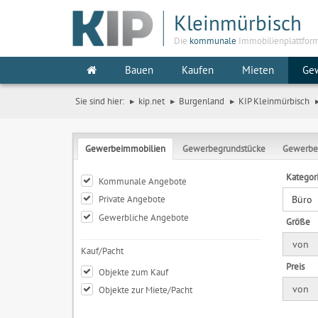
Kleinmürbisch
Die
kommunale
Immobilienplattfor
Bauen
Kaufen
Mieten
Ge
Sie sind hier:
kip.net
Burgenland
KIP Kleinmürbisch
Gewerbeimmobilien
Gewerbegrundstücke
Gewerbe
Kategor
Kommunale Angebote
Private Angebote
Büro
Gewerbliche Angebote
Größe
von
Kauf/Pacht
Preis
Objekte zum Kauf
von
Objekte zur Miete/Pacht