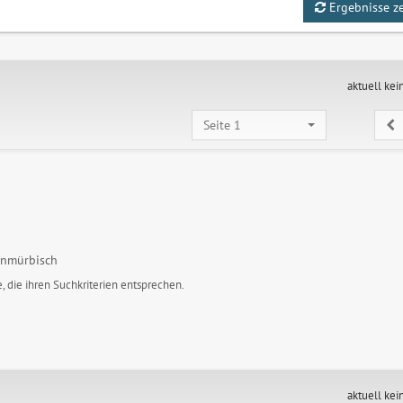
Ergebnisse z
aktuell kei
Seite 1
inmürbisch
, die ihren Suchkriterien entsprechen.
aktuell kei