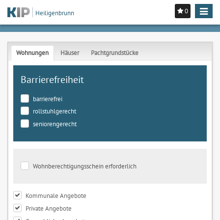
0
Toggle
Heiligenbrunn
navigat
Wohnungen
Häuser
Pachtgrundstücke
Barrierefreiheit
barrierefrei
rollstuhlgerecht
seniorengerecht
Wohnberechtigungsschein erforderlich
Kommunale Angebote
Private Angebote