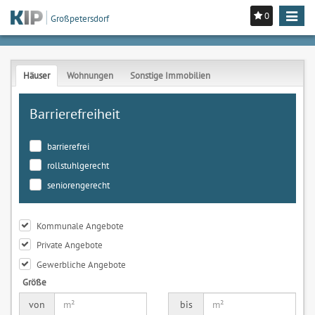
0
Toggle
Großpetersdorf
navigat
Häuser
Wohnungen
Sonstige Immobilien
Barrierefreiheit
barrierefrei
rollstuhlgerecht
seniorengerecht
Kommunale Angebote
Private Angebote
Gewerbliche Angebote
Größe
von
bis