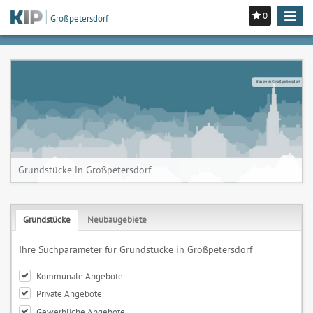
0
Toggle
Großpetersdorf
navigat
Bauen in Großpetersdorf
Grundstücke in Großpetersdorf
Grundstücke
Neubaugebiete
Ihre Suchparameter für Grundstücke in Großpetersdorf
Kommunale Angebote
Private Angebote
Gewerbliche Angebote