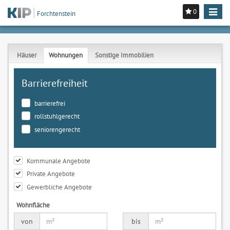
0
Toggle
Forchtenstein
navigat
Häuser
Wohnungen
Sonstige Immobilien
Barrierefreiheit
barrierefrei
rollstuhlgerecht
seniorengerecht
Kommunale Angebote
Private Angebote
Gewerbliche Angebote
Wohnfläche
von
bis