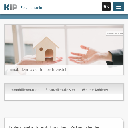
0
Toggle
Forchtenstein
navigat
Anbieter-Verzeichnis
Immobilienmakler in Forchtenstein
Immobilienmakler
Finanzdienstleister
Weitere Anbieter
Professionelle Unterstützung beim Verkauf oder der