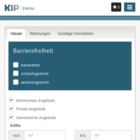
0
Toggle
Eberau
navigat
Häuser
Wohnungen
Sonstige Immobilien
Barrierefreiheit
barrierefrei
rollstuhlgerecht
seniorengerecht
Kommunale Angebote
Private Angebote
Gewerbliche Angebote
Größe
von
bis