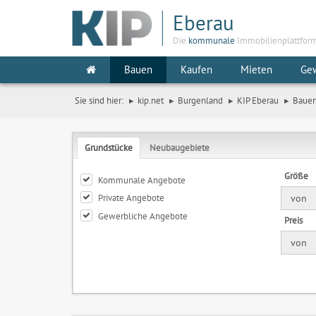
Eberau
Die
kommunale
Immobilienplattfor
Bauen
Kaufen
Mieten
Ge
Sie sind hier:
kip.net
Burgenland
KIP Eberau
Baue
Grundstücke
Neubaugebiete
Größe
Kommunale Angebote
Private Angebote
von
Gewerbliche Angebote
Preis
von