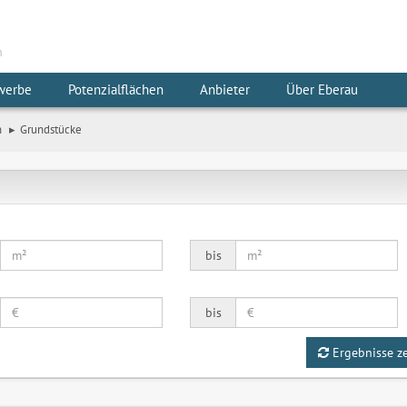
m
werbe
Potenzialflächen
Anbieter
Über Eberau
n
Grundstücke
bis
bis
Ergebnisse z