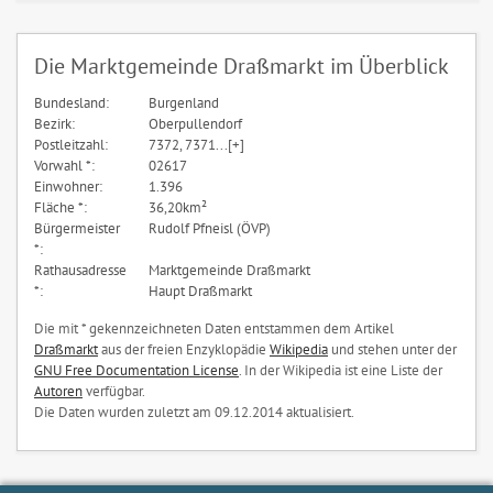
Die Marktgemeinde Draßmarkt im Überblick
Bundesland:
Burgenland
Bezirk:
Oberpullendorf
Postleitzahl:
7372, 7371...[+]
Vorwahl *:
02617
Einwohner:
1.396
Fläche *:
36,20km²
Bürgermeister
Rudolf Pfneisl (ÖVP)
*:
Rathausadresse
Marktgemeinde Draßmarkt
*:
Haupt Draßmarkt
Die mit * gekennzeichneten Daten entstammen dem Artikel
Draßmarkt
aus der freien Enzyklopädie
Wikipedia
und stehen unter der
GNU Free Documentation License
. In der Wikipedia ist eine Liste der
Autoren
verfügbar.
Die Daten wurden zuletzt am 09.12.2014 aktualisiert.