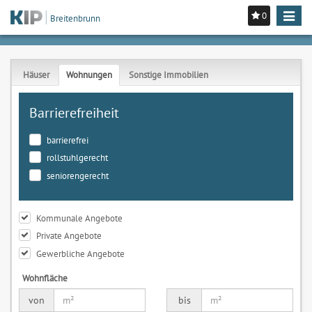
0
Toggle
Breitenbrunn
navigat
Häuser
Wohnungen
Sonstige Immobilien
Barrierefreiheit
barrierefrei
rollstuhlgerecht
seniorengerecht
Kommunale Angebote
Private Angebote
Gewerbliche Angebote
Wohnfläche
von
bis