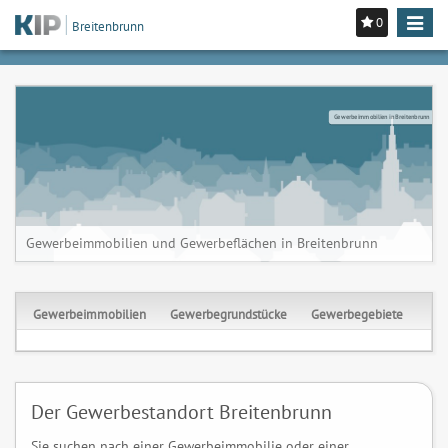
0
Toggle
Breitenbrunn
navigat
Gewerbeimmobilien in Breitenbrunn
Gewerbeimmobilien und Gewerbeflächen in Breitenbrunn
Gewerbeimmobilien
Gewerbegrundstücke
Gewerbegebiete
Der Gewerbestandort Breitenbrunn
Sie suchen nach einer Gewerbeimmobilie oder einer