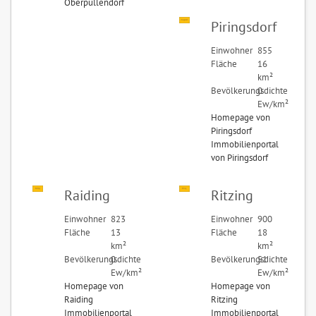
Oberpullendorf
Piringsdorf
Einwohner
855
Fläche
16
km²
Bevölkerungsdichte
0
Ew/km²
Homepage von
Piringsdorf
Immobilienportal
von Piringsdorf
Raiding
Ritzing
Einwohner
823
Einwohner
900
Fläche
13
Fläche
18
km²
km²
Bevölkerungsdichte
0
Bevölkerungsdichte
51
Ew/km²
Ew/km²
Homepage von
Homepage von
Raiding
Ritzing
Immobilienportal
Immobilienportal