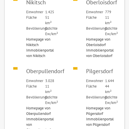
Nikitsch
Oberloisdorf
Einwohner
1.425
Einwohner
779
Fläche
51
Fläche
11
km²
km²
Bevölkerungsdichte
0
Bevölkerungsdichte
0
Ew/km²
Ew/km²
Homepage von
Homepage von
Nikitsch
Oberloisdorf
Immobilienportal
Immobilienportal
von Nikitsch
von Oberloisdorf
Oberpullendorf
Pilgersdorf
Einwohner
3.028
Einwohner
1.644
Fläche
11
Fläche
44
km²
km²
Bevölkerungsdichte
0
Bevölkerungsdichte
0
Ew/km²
Ew/km²
Homepage von
Homepage von
Oberpullendorf
Pilgersdorf
Immobilienportal
Immobilienportal
von
von Pilgersdorf