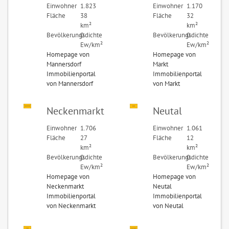
Einwohner
1.823
Einwohner
1.170
Fläche
38
Fläche
32
km²
km²
Bevölkerungsdichte
0
Bevölkerungsdichte
0
Ew/km²
Ew/km²
Homepage von
Homepage von
Mannersdorf
Markt
Immobilienportal
Immobilienportal
von Mannersdorf
von Markt
Neckenmarkt
Neutal
Einwohner
1.706
Einwohner
1.061
Fläche
27
Fläche
12
km²
km²
Bevölkerungsdichte
0
Bevölkerungsdichte
0
Ew/km²
Ew/km²
Homepage von
Homepage von
Neckenmarkt
Neutal
Immobilienportal
Immobilienportal
von Neckenmarkt
von Neutal