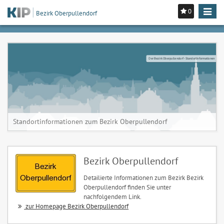
0
Toggle
Bezirk Oberpullendorf
navigat
Der Bezirk Oberpullendorf - Standortinformationen
Standortinformationen zum Bezirk Oberpullendorf
Bezirk Oberpullendorf
Detailierte Informationen zum Bezirk Bezirk
Oberpullendorf finden Sie unter
nachfolgendem Link.
zur Homepage Bezirk Oberpullendorf