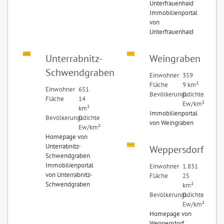
Unterfrauenhaid
Immobilienportal
von
Unterfrauenhaid
Unterrabnitz-
Weingraben
Schwendgraben
Einwohner
359
Fläche
9 km²
Einwohner
651
Bevölkerungsdichte
0
Fläche
14
Ew/km²
km²
Immobilienportal
Bevölkerungsdichte
0
von Weingraben
Ew/km²
Homepage von
Unterrabnitz-
Weppersdorf
Schwendgraben
Immobilienportal
Einwohner
1.831
von Unterrabnitz-
Fläche
25
Schwendgraben
km²
Bevölkerungsdichte
0
Ew/km²
Homepage von
Weppersdorf