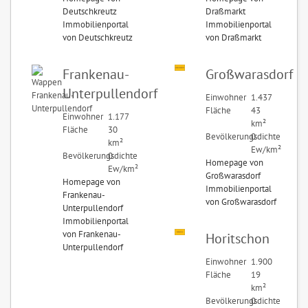
Deutschkreutz
Draßmarkt
Immobilienportal
Immobilienportal
von Deutschkreutz
von Draßmarkt
Frankenau-
Großwarasdorf
Unterpullendorf
Einwohner
1.437
Fläche
43
Einwohner
1.177
km²
Fläche
30
Bevölkerungsdichte
0
km²
Ew/km²
Bevölkerungsdichte
0
Homepage von
Ew/km²
Großwarasdorf
Homepage von
Immobilienportal
Frankenau-
von Großwarasdorf
Unterpullendorf
Immobilienportal
von Frankenau-
Horitschon
Unterpullendorf
Einwohner
1.900
Fläche
19
km²
Bevölkerungsdichte
0