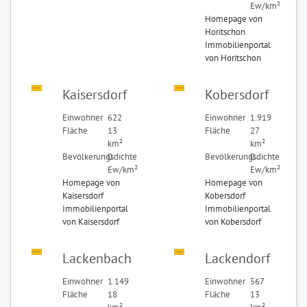
Ew/km²
Homepage von
Horitschon
Immobilienportal
von Horitschon
Kaisersdorf
Kobersdorf
Einwohner
622
Einwohner
1.919
Fläche
13
Fläche
27
km²
km²
Bevölkerungsdichte
0
Bevölkerungsdichte
0
Ew/km²
Ew/km²
Homepage von
Homepage von
Kaisersdorf
Kobersdorf
Immobilienportal
Immobilienportal
von Kaisersdorf
von Kobersdorf
Lackenbach
Lackendorf
Einwohner
1.149
Einwohner
567
Fläche
18
Fläche
13