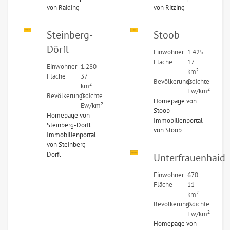
von Raiding
von Ritzing
Steinberg-
Stoob
Dörfl
Einwohner
1.425
Fläche
17
Einwohner
1.280
km²
Fläche
37
Bevölkerungsdichte
0
km²
Ew/km²
Bevölkerungsdichte
0
Homepage von
Ew/km²
Stoob
Homepage von
Immobilienportal
Steinberg-Dörfl
von Stoob
Immobilienportal
von Steinberg-
Dörfl
Unterfrauenhaid
Einwohner
670
Fläche
11
km²
Bevölkerungsdichte
0
Ew/km²
Homepage von