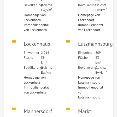
km²
km²
Bevölkerungsdichte
0
Bevölkerungsdichte
0
Ew/km²
Ew/km²
Homepage von
Homepage von
Lackenbach
Lackendorf
Immobilienportal
Immobilienportal
von Lackenbach
von Lackendorf
Lockenhaus
Lutzmannsburg
Einwohner
2.014
Einwohner
869
Fläche
59
Fläche
23
km²
km²
Bevölkerungsdichte
0
Bevölkerungsdichte
0
Ew/km²
Ew/km²
Homepage von
Homepage von
Lockenhaus
Lutzmannsburg
Immobilienportal
Immobilienportal
von Lockenhaus
von
Lutzmannsburg
Mannersdorf
Markt