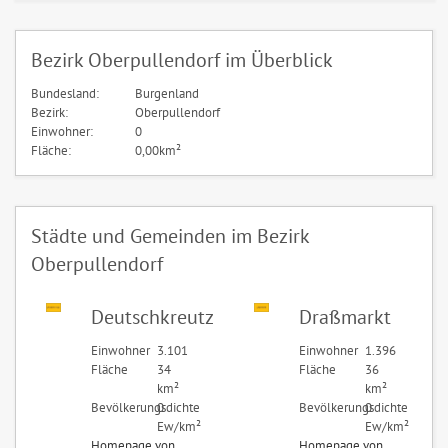
Bezirk Oberpullendorf im Überblick
Bundesland:
Burgenland
Bezirk:
Oberpullendorf
Einwohner:
0
Fläche:
0,00km²
Städte und Gemeinden im Bezirk
Oberpullendorf
Deutschkreutz
Draßmarkt
Einwohner
3.101
Einwohner
1.396
Fläche
34
Fläche
36
km²
km²
Bevölkerungsdichte
0
Bevölkerungsdichte
0
Ew/km²
Ew/km²
Homepage von
Homepage von