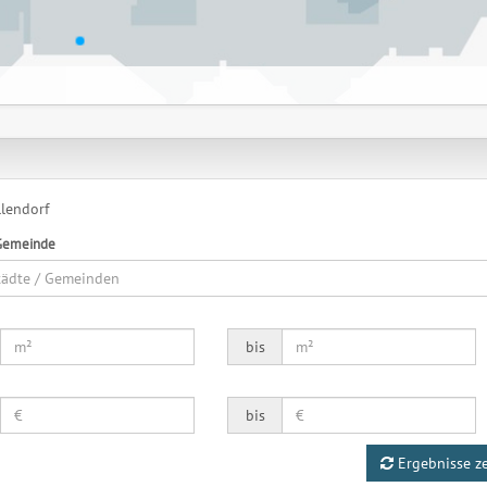
llendorf
 Gemeinde
Städte / Gemeinden
bis
bis
Ergebnisse z