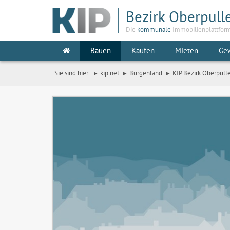
Bezirk Oberpull
Die
kommunale
Immobilienplattfor
Bauen
Kaufen
Mieten
Ge
Sie sind hier:
kip.net
Burgenland
KIP Bezirk Oberpull