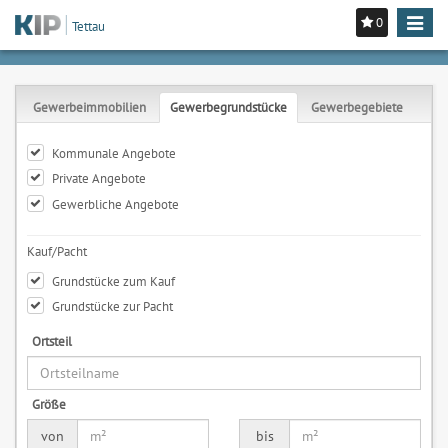
0
Toggle
Tettau
navigat
Gewerbeimmobilien
Gewerbegrundstücke
Gewerbegebiete
Kommunale Angebote
Private Angebote
Gewerbliche Angebote
Kauf/Pacht
Grundstücke zum Kauf
Grundstücke zur Pacht
Ortsteil
Größe
von
bis