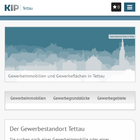
0
Toggle
Tettau
navigat
Gewerbeimmobilien in Tettau
Gewerbeimmobilien und Gewerbeflächen in Tettau
Gewerbeimmobilien
Gewerbegrundstücke
Gewerbegebiete
Der Gewerbestandort Tettau
Sie suchen nach einer Gewerbeimmobilie oder einer