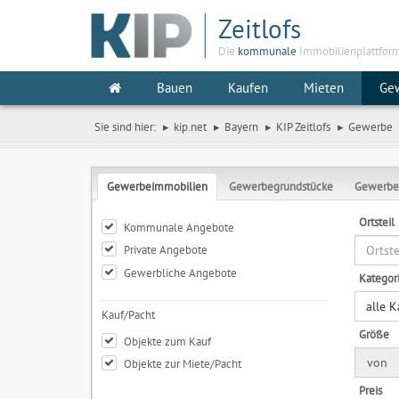
Zeitlofs
Die
kommunale
Immobilienplattfor
Bauen
Kaufen
Mieten
Ge
Sie sind hier:
kip.net
Bayern
KIP Zeitlofs
Gewerbe
Gewerbeimmobilien
Gewerbegrundstücke
Gewerbe
Ortsteil
Kommunale Angebote
Private Angebote
Gewerbliche Angebote
Kategor
alle 
Kauf/Pacht
Größe
Objekte zum Kauf
von
Objekte zur Miete/Pacht
Preis