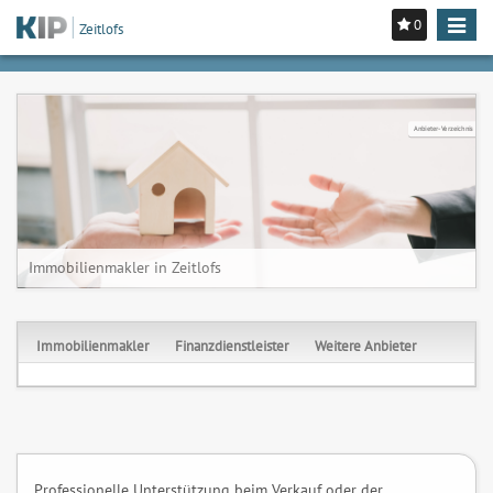
0
Toggle
Zeitlofs
navigat
Anbieter-Verzeichnis
Immobilienmakler in Zeitlofs
Immobilienmakler
Finanzdienstleister
Weitere Anbieter
Professionelle Unterstützung beim Verkauf oder der