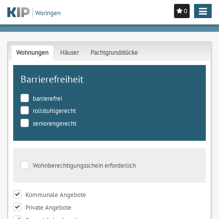
0
Toggle
Woringen
navigat
Wohnungen
Häuser
Pachtgrundstücke
Barrierefreiheit
barrierefrei
rollstuhlgerecht
seniorengerecht
Wohnberechtigungsschein erforderlich
Kommunale Angebote
Private Angebote