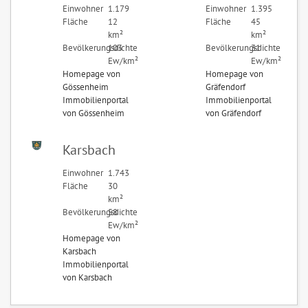
Einwohner
1.179
Einwohner
1.395
Fläche
12
Fläche
45
km²
km²
Bevölkerungsdichte
103
Bevölkerungsdichte
31
Ew/km²
Ew/km²
Homepage von
Homepage von
Gössenheim
Gräfendorf
Immobilienportal
Immobilienportal
von Gössenheim
von Gräfendorf
Karsbach
Einwohner
1.743
Fläche
30
km²
Bevölkerungsdichte
58
Ew/km²
Homepage von
Karsbach
Immobilienportal
von Karsbach