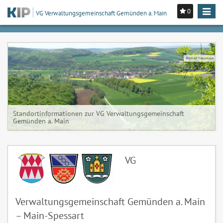
0
Toggle
VG Verwaltungsgemeinschaft Gemünden a. Main
navigat
hondra
nster
rsfeld
ndorf
olung
ndorf
sbach
Blick auf Gössenheim
Standortinformationen zur VG Verwaltungsgemeinschaft
Gemünden a. Main
VG
Verwaltungsgemeinschaft Gemünden a. Main
– Main-Spessart