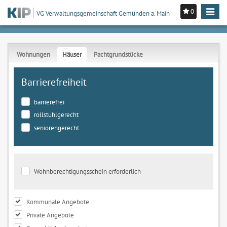
0
Toggle
VG Verwaltungsgemeinschaft Gemünden a. Main
navigat
Wohnungen
Häuser
Pachtgrundstücke
Barrierefreiheit
barrierefrei
rollstuhlgerecht
seniorengerecht
Wohnberechtigungsschein erforderlich
Kommunale Angebote
Private Angebote