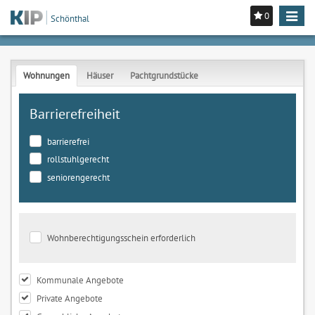
0
Toggle
Schönthal
navigat
Wohnungen
Häuser
Pachtgrundstücke
Barrierefreiheit
barrierefrei
rollstuhlgerecht
seniorengerecht
Wohnberechtigungsschein erforderlich
Kommunale Angebote
Private Angebote