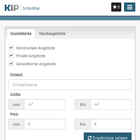
0
Toggle
Schönthal
navigat
Grundstücke
Neubaugebiete
Kommunale Angebote
Private Angebote
Gewerbliche Angebote
Ortsteil
Größe
von
bis
Preis
von
bis
Ergebnisse zeigen