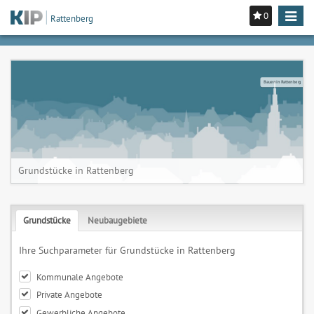
0
Toggle
Rattenberg
navigat
Bauen in Rattenberg
Grundstücke in Rattenberg
Grundstücke
Neubaugebiete
Ihre Suchparameter für Grundstücke in Rattenberg
Kommunale Angebote
Private Angebote
Gewerbliche Angebote