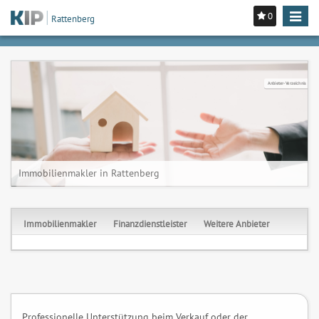
0
Toggle
Rattenberg
navigat
Anbieter-Verzeichnis
Immobilienmakler in Rattenberg
Immobilienmakler
Finanzdienstleister
Weitere Anbieter
Professionelle Unterstützung beim Verkauf oder der