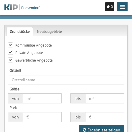
0
Toggle
Priesendorf
navigat
Grundstücke
Neubaugebiete
Kommunale Angebote
Private Angebote
Gewerbliche Angebote
Ortsteil
Größe
von
bis
Preis
von
bis
Ergebnisse zeigen