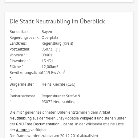
Die Stadt Neutraubling im Überblick
Bundesland:
Bayern
Regierungsbezirk:
Oberpfalz
Landkreis:
Regensburg (Kreis)
Postleitzahl:
93073...[+]
Vorwahl *:
09401
Einwohner *:
13.431
Fläche *:
12,00km²
Bevölkerungsdichte
1119 Ew./km²
*:
Bürgermeister
Heinz Kiechle (CSU)
*:
Rathausadresse
Regensburger Straße 9
*:
93073 Neutraubling
Die mit * gekennzeichneten Daten entstammen dem Artikel
Neutraubling
aus der freien Enzyklopädie
Wikipedia
und stehen unter
der
GNU Free Documentation License
. In der Wikipedia ist eine Liste
der
Autoren
verfügbar.
Die Daten wurden zuletzt am 20.12.2016 aktualisiert.