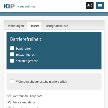
0
Toggle
Neutraubling
navigat
Wohnungen
Häuser
Pachtgrundstücke
Barrierefreiheit
barrierefrei
rollstuhlgerecht
seniorengerecht
Wohnberechtigungsschein erforderlich
Kommunale Angebote
Private Angebote