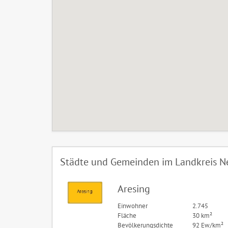
Städte und Gemeinden im Landkreis 
Aresing
Einwohner
2.745
Fläche
30 km²
Bevölkerungsdichte
92 Ew/km²