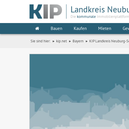
Landkreis Neub
Die
kommunale
Immobilienplattfor
Bauen
Kaufen
Mieten
Ge
Sie sind hier:
kip.net
Bayern
KIP Landkreis Neuburg-