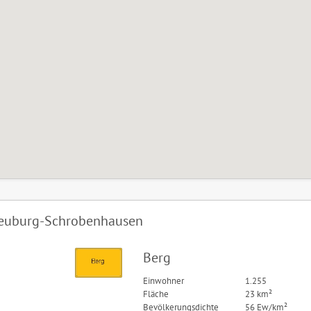
Neuburg-Schrobenhausen
Berg
Einwohner
1.255
Fläche
23 km²
Bevölkerungsdichte
56 Ew/km²