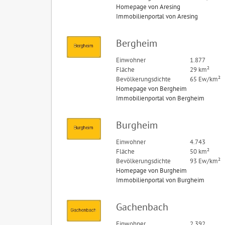
Homepage von Aresing
Immobilienportal von Aresing
Bergheim
Einwohner
1.877
Fläche
29 km²
Bevölkerungsdichte
65 Ew/km²
Homepage von Bergheim
Immobilienportal von Bergheim
Burgheim
Einwohner
4.743
Fläche
50 km²
Bevölkerungsdichte
93 Ew/km²
Homepage von Burgheim
Immobilienportal von Burgheim
Gachenbach
Einwohner
2.392