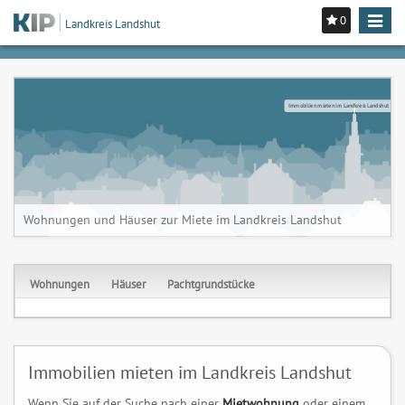
0
Toggle
Landkreis Landshut
navigat
Immobilien mieten im Landkreis Landshut
Wohnungen und Häuser zur Miete im Landkreis Landshut
Wohnungen
Häuser
Pachtgrundstücke
Immobilien mieten im Landkreis Landshut
Wenn Sie auf der Suche nach einer
Mietwohnung
oder einem